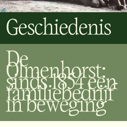
Geschiedenis
De
Olmenhorst:
sinds 1854 een
familiebedrijf
in beweging