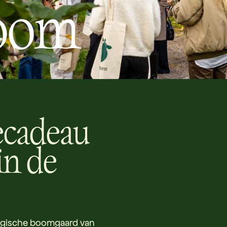
boom
ecadeau
in de
ogische boomgaard van