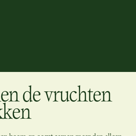
en de vruchten
kken