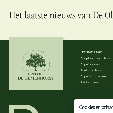
Het laatste nieuws van De O
BOOMGAARD
Adopteer een boom
Appelrassen
Zoek je boom
Appels plukken
Plukschema
Cookies en priva