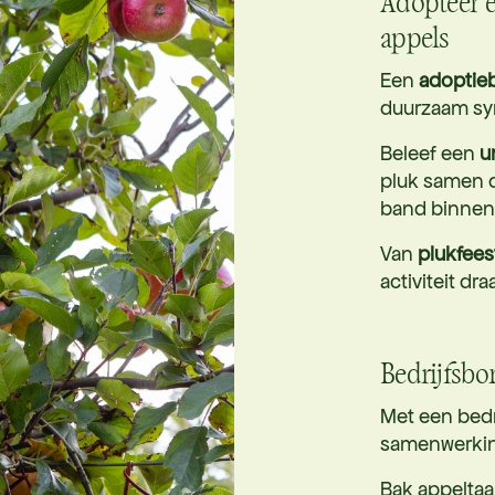
Adopteer 
appels
Een
adopti
duurzaam sym
Beleef een
u
pluk samen d
band binnen 
Van
plukfees
activiteit d
Bedrijfsb
Met een bedr
samenwerki
Bak appeltaar