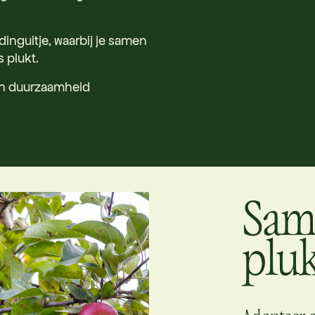
inguitje, waarbij je samen
 plukt.
 en duurzaamheid
Sam
plu