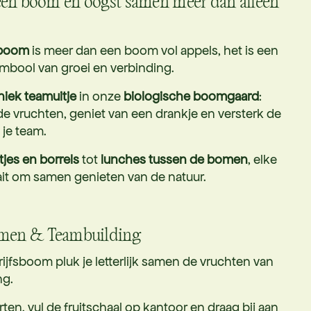
een boom en oogst samen meer dan alleen
eboom
is meer dan een boom vol appels, het is een
bool van groei en verbinding.
niek
teamuitje
in onze
biologische boomgaard
:
e vruchten, geniet van een drankje en versterk de
je team.
tjes en borrels
tot
lunches tussen de bomen
, elke
raait om samen genieten van de natuur.
omen & Teambuilding
ijfsboom pluk je letterlijk samen de vruchten van
ng.
ten, vul de fruitschaal op kantoor en draag bij aan