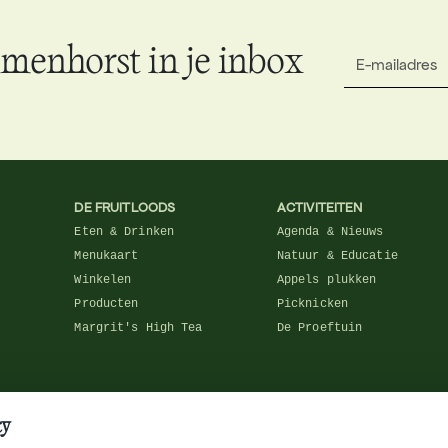
lmenhorst in je inbox
DE FRUITLOODS
ACTIVITEITEN
Eten & Drinken
Agenda & Nieuws
Menukaart
Natuur & Educatie
Winkelen
Appels plukken
Producten
Picknicken
Margrit's High Tea
De Proeftuin
cy