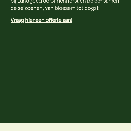
bij Landgoed de Olmenhorst en beleef samen
de seizoenen, van bloesem tot oogst.
Vraag hier een offerte aan!