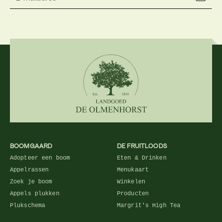
BOOMGAARD
DE FRUITLOODS
Adopteer een boom
Eten & Drinken
Appelrassen
Menukaart
Zoek je boom
Winkelen
Appels plukken
Producten
Plukschema
Margrit's High Tea