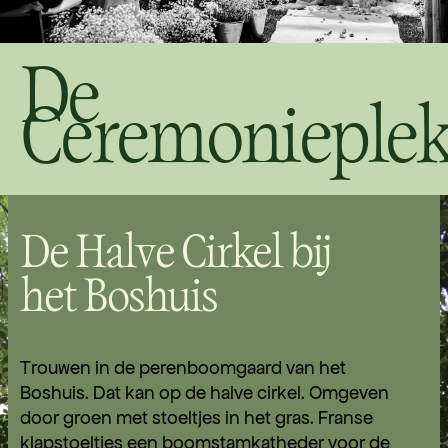
De
Ceremonieple
De Halve Cirkel bij
het Boshuis
Trouwen in de perenboomgaard van het
Boshuis. Dat kan op de halve cirkel. Omgeven
door groen met stoeltjes in het gras. Franse
klapstoeltjes een boomstamkatheder voor de