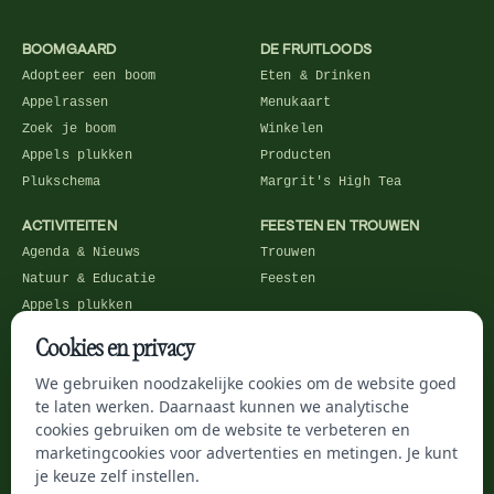
BOOMGAARD
DE FRUITLOODS
Adopteer een boom
Eten & Drinken
Appelrassen
Menukaart
Zoek je boom
Winkelen
Appels plukken
Producten
Plukschema
Margrit's High Tea
ACTIVITEITEN
FEESTEN EN TROUWEN
Agenda & Nieuws
Trouwen
Natuur & Educatie
Feesten
Appels plukken
Picknicken
Cookies en privacy
De Proeftuin
We gebruiken noodzakelijke cookies om de website goed
ZAKELIJK
te laten werken. Daarnaast kunnen we analytische
cookies gebruiken om de website te verbeteren en
Vergaderen
marketingcookies voor advertenties en metingen. Je kunt
Zakelijke locaties
je keuze zelf instellen.
Bedrijfsfeesten